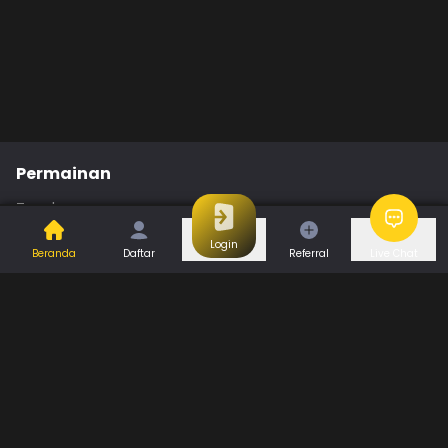
Permainan
Togel
Slot
Casino
Games
Login
Beranda
Daftar
Referral
Live Chat
Sports
Promo
Bantuan & Panduan
Tentang Kami
Syarat dan Ketentuan
Kebijakan Privasi
Pusat Bantuan
Hubungi Kami
F.A.Q