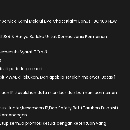
 Service Kami Melalui Live Chat : Klaim Bonus :
BONUS NEW
LI988
& Hanya Berlaku Untuk Semua Jenis Permainan
 memenuhi Syarat
TO x 8
.
D
uti periode promosi
it AWAL di lakukan. Dan apabila setelah melewati Batas 1
aan IP ,kesalahan data member dan bermain permainan
us Hunter,Kesamaan IP,Dan Safety Bet (Taruhan Dua sisi)
a kemenangan
utup semua promosi sesuai dengan ketentuan yang