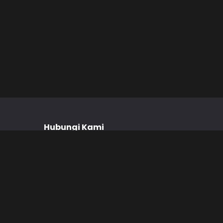
Hubungi Kami
rik. Temukan
dan
Media Sosial
ai menikmati
am tema