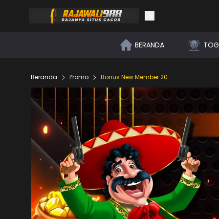
BERANDA
TOG
Beranda
Promo
Bonus New Member 20