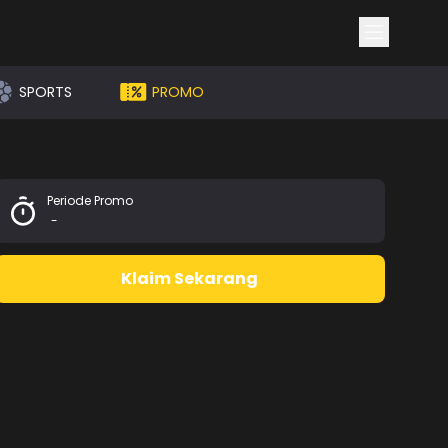
SPORTS
PROMO
Periode Promo
-
Klaim Sekarang