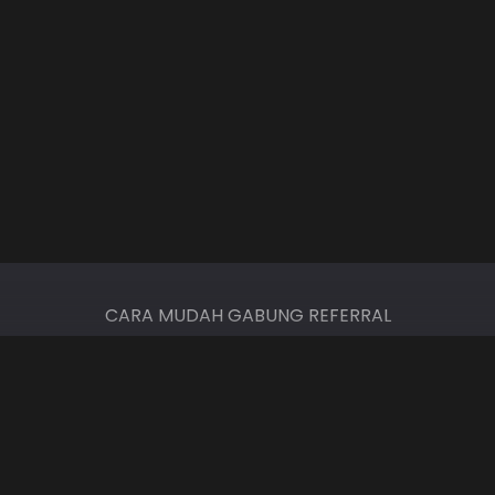
CARA MUDAH GABUNG REFERRAL
Selengkapnya