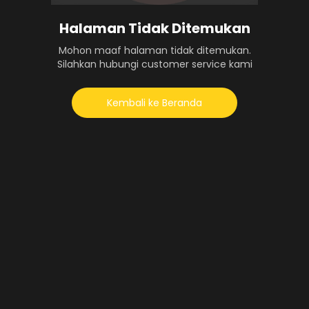
Halaman Tidak Ditemukan
Mohon maaf halaman tidak ditemukan.
Silahkan hubungi customer service kami
Kembali ke Beranda